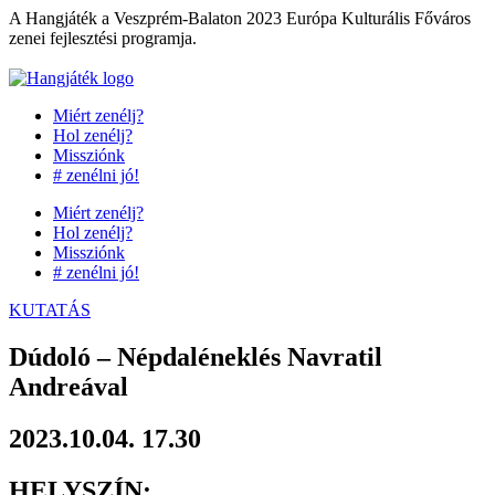
Ugrás
A Hangjáték a Veszprém-Balaton 2023 Európa Kulturális Főváros
a
zenei fejlesztési programja.
tartalomhoz
Miért zenélj?
Hol zenélj?
Missziónk
# zenélni jó!
Miért zenélj?
Hol zenélj?
Missziónk
# zenélni jó!
KUTATÁS
Dúdoló – Népdaléneklés Navratil
Andreával
2023.10.04. 17.30
HELYSZÍN: