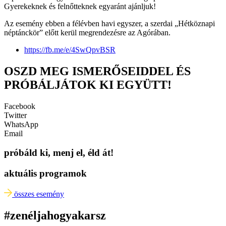
Gyerekeknek és felnőtteknek egyaránt ajánljuk!
Az esemény ebben a félévben havi egyszer, a szerdai „Hétköznapi
néptánckör” előtt kerül megrendezésre az Agórában.
https://fb.me/e/4SwQpvBSR
OSZD MEG ISMERŐSEIDDEL ÉS
PRÓBÁLJÁTOK KI EGYÜTT!
Facebook
Twitter
WhatsApp
Email
próbáld ki, menj el, éld át!
aktuális programok
összes esemény
#zenéljahogyakarsz