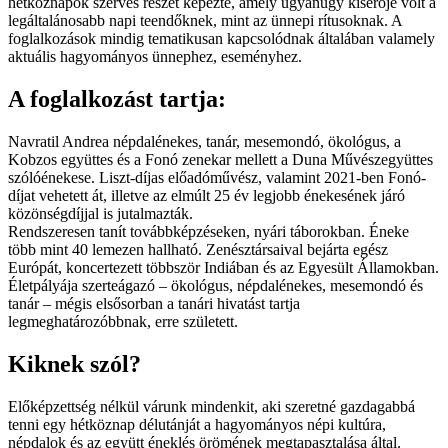
hétköznapok szerves részét képezte, amely ugyanúgy kísérője volt a
legáltalánosabb napi teendőknek, mint az ünnepi rítusoknak. A
foglalkozások mindig tematikusan kapcsolódnak általában valamely
aktuális hagyományos ünnephez, eseményhez.
A foglalkozást tartja:
Navratil Andrea népdalénekes, tanár, mesemondó, ökológus, a
Kobzos együttes és a Fonó zenekar mellett a Duna Művészegyüttes
szólóénekese. Liszt-díjas előadóművész, valamint 2021-ben Fonó-
díjat vehetett át, illetve az elmúlt 25 év legjobb énekesének járó
közönségdíjjal is jutalmazták.
Rendszeresen tanít továbbképzéseken, nyári táborokban. Éneke
több mint 40 lemezen hallható. Zenésztársaival bejárta egész
Európát, koncertezett többször Indiában és az Egyesült Államokban.
Életpályája szerteágazó – ökológus, népdalénekes, mesemondó és
tanár – mégis elsősorban a tanári hivatást tartja
legmeghatározóbbnak, erre született.
Kiknek szól?
Előképzettség nélkül várunk mindenkit, aki szeretné gazdagabbá
tenni egy hétköznap délutánját a hagyományos népi kultúra,
népdalok és az együtt éneklés örömének megtapasztalása által.