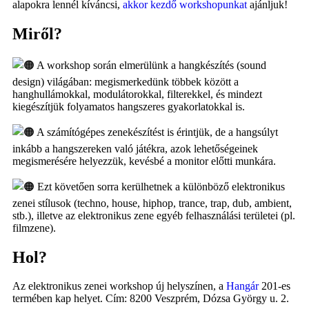
alapokra lennél kíváncsi,
akkor kezdő workshopunkat
ajánljuk!
Miről?
A workshop során elmerülünk a hangkészítés (sound
design) világában: megismerkedünk többek között a
hanghullámokkal, modulátorokkal, filterekkel, és mindezt
kiegészítjük folyamatos hangszeres gyakorlatokkal is.
A számítógépes zenekészítést is érintjük, de a hangsúlyt
inkább a hangszereken való játékra, azok lehetőségeinek
megismerésére helyezzük, kevésbé a monitor előtti munkára.
Ezt követően sorra kerülhetnek a különböző elektronikus
zenei stílusok (techno, house, hiphop, trance, trap, dub, ambient,
stb.), illetve az elektronikus zene egyéb felhasználási területei (pl.
filmzene).
Hol?
Az elektronikus zenei workshop új helyszínen, a
Hangár
201-es
termében kap helyet. Cím: 8200 Veszprém, Dózsa György u. 2.