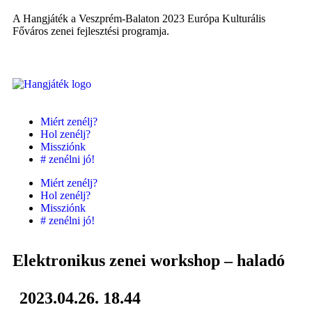
A Hangjáték a Veszprém-Balaton 2023 Európa Kulturális
Főváros zenei fejlesztési programja.
Miért zenélj?
Hol zenélj?
Missziónk
# zenélni jó!
Miért zenélj?
Hol zenélj?
Missziónk
# zenélni jó!
Elektronikus zenei workshop – haladó
2023.04.26. 18.44