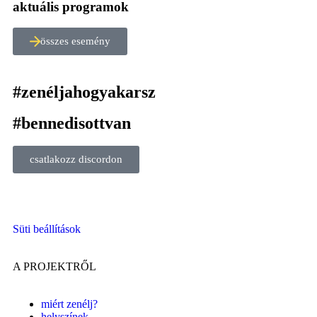
aktuális programok
összes esemény
#zenéljahogyakarsz
#bennedisottvan
csatlakozz discordon
Süti beállítások
A PROJEKTRŐL
miért zenélj?
helyszínek