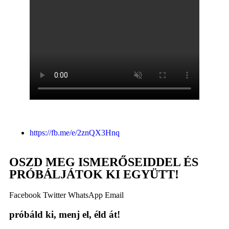
https://fb.me/e/2znQX3Hnq
OSZD MEG ISMERŐSEIDDEL ÉS
PRÓBÁLJÁTOK KI EGYÜTT!
Facebook
Twitter
WhatsApp
Email
próbáld ki, menj el, éld át!