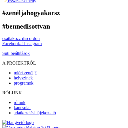
összes esemény
#zenéljahogyakarsz
#bennedisottvan
csatlakozz discordon
Facebook-f
Instagram
Süti beállítások
A PROJEKTRŐL
miért zenélj?
helyszínek
programok
RÓLUNK
rólunk
kapcsolat
adatkezelési tájékoztató