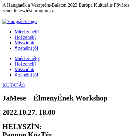
Ugrás
A Hangjáték a Veszprém-Balaton 2023 Európa Kulturális Főváros
a
zenei fejlesztési programja.
tartalomhoz
Miért zenélj?
Hol zenélj?
Missziónk
# zenélni jó!
Miért zenélj?
Hol zenélj?
Missziónk
# zenélni jó!
KUTATÁS
JaMese – ÉlményÉnek Workshop
2022.10.27. 18.00
HELYSZÍN:
Pannon KözTér