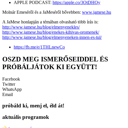
APPLE PODCAST:
https://apple.co/3OtDHQy
Molnár Emeséről és a JaMeséről bővebben:
www.jamese.hu
A JaMese honlapján a témában olvasható több írás is:
http://www.jamese.hu/blog/elmenyenekles/
http://www.jamese.hu/blog/enekes-kihivas-oromenek/
http://www.jamese.hu/blog/elmenyeneken-innen-es-tul/
https://fb.me/e/1THLnewCo
OSZD MEG ISMERŐSEIDDEL ÉS
PRÓBÁLJÁTOK KI EGYÜTT!
Facebook
Twitter
WhatsApp
Email
próbáld ki, menj el, éld át!
aktuális programok