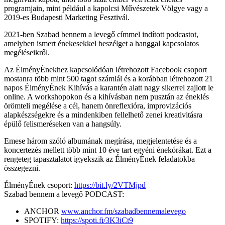
programjain, mint például a kapolcsi Művészetek Völgye vagy a
2019-es Budapesti Marketing Fesztivál.
2021-ben Szabad bennem a levegő címmel indított podcastot,
amelyben ismert énekesekkel beszélget a hanggal kapcsolatos
megéléseikről.
Az ÉlményÉnekhez kapcsolódóan létrehozott Facebook csoport
mostanra több mint 500 tagot számlál és a korábban létrehozott 21
napos ÉlményÉnek Kihívás a karantén alatt nagy sikerrel zajlott le
online. A workshopokon és a kihívásban nem pusztán az éneklés
örömteli megélése a cél, hanem önreflexióra, improvizációs
alapkészségekre és a mindenkiben fellelhető zenei kreativitásra
épülő felismeréseken van a hangsúly.
Emese három szóló albumának megírása, megjelentetése és a
koncertezés mellett több mint 10 éve tart egyéni énekórákat. Ezt a
rengeteg tapasztalatot igyekszik az ÉlményÉnek feladatokba
összegezni.
ÉlményÉnek csoport:
https://bit.ly/2VTMjpd
Szabad bennem a levegő PODCAST:
ANCHOR
www.anchor.fm/szabadbennemalevego
SPOTIFY:
https://spoti.fi/3K3iCt9