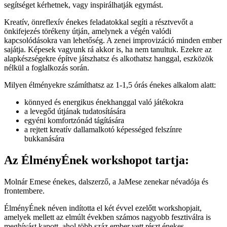
segítséget kérhetnek, vagy inspirálhatják egymást.
Kreatív, önreflexív énekes feladatokkal segíti a résztvevőt a
önkifejezés törékeny útján, amelynek a végén valódi
kapcsolódásokra van lehetőség. A zenei improvizáció minden ember
sajátja. Képesek vagyunk rá akkor is, ha nem tanultuk. Ezekre az
alapkészségekre építve játszhatsz és alkothatsz hanggal, eszközök
nélkül a foglalkozás során.
Milyen élményekre számíthatsz az 1-1,5 órás énekes alkalom alatt:
könnyed és energikus énekhanggal való játékokra
a levegőd útjának tudatosítására
egyéni komfortzónád tágítására
a rejtett kreatív dallamalkotó képességed felszínre
bukkanására
Az ÉlményÉnek workshopot tartja:
Molnár Emese énekes, dalszerző, a JaMese zenekar névadója és
frontembere.
ÉlményÉnek néven indította el két évvel ezelőtt workshopjait,
amelyek mellett az elmúlt években számos nagyobb fesztiválra is
meghívást kapott, ahol több száz ember vett részt énekes