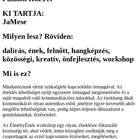
KI TARTJA:
JaMese
Milyen lesz? Röviden:
dalírás
,
ének
,
felnőtt
,
hangképzés
,
közösségi
,
kreatív
,
önfejlesztés
,
workshop
Mi is ez?
Mindannyiunk elemi szükséglete kapcsolódni önmagával. Az
éneklés lehetőséget nyújt egyszerre önmagad megismerésére és a
saját magadról való kommunikációra másokkal. Az énekhang általi
kommunikáció olyan autentikus mód, amelyre egyre kevesebb aktív
megélési lehetőségünk van, pedig képes teljesen áthuzalozni a
gondolatainkat, érzéseinket.
Az ÉlményÉnek workshop egy olyan, éneklésre fókuszáló
közösségi tér, ahol védett, intim közegben oszthatják meg a
csoporttagok az ezzel kapcsolatos érzéseiket, megéléseiket,