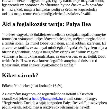
is. Az itt énekelt magyar, bolgár, cigány dalok ereje magával sodor,
így ezentúl szabadabban és bátrabban nyitod énekre – és beszédre
is! – az ajkad, maga a hangadás pedig az öröm és kapcsolódás
tudatos megteremtésének mindig-elérhető eszközévé válik.
Aki a foglalkozást tartja: Palya Bea
“46 éves vagyok, az önkifejezés mellett a szolgálat legalább ennyire
fontos lett számomra: teljes lényem beleadom, mélyen meghatódom
a tanítás során. És minél többet csinálom, annál jobban szeretem. Ez
a szeretve-tanítás, ez az anyai minőségű elfogadás és figyelem adja a
biztonságot ahhoz, hogy a hallgatóim elérjék az általuk vágyott
változást a hangjuk használatában, az éneklésben, és az életük többi
területén is. Hiszen ez a kurzus legalább annyira ad önismereti
tapasztalást, mint énekesi gyakorlatot és tudást.”
Kiket várunk?
Főként felnőtteket (alsó korhatár 16 év).
Az esemény ingyenes, de regisztrációhoz kötött! Részvételi
szándékod jelezd a
hello@hangjatek.hu
e-mail címen. (Tárgy:
“Regisztráció Énekelj a saját hangodon Palya Beával ”, a szövegben
pedig kérjük, jelöld meg a résztvevők létszámát és nevét!)