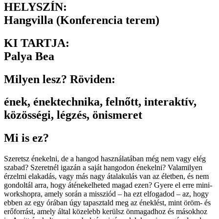
HELYSZÍN:
Hangvilla (Konferencia terem)
KI TARTJA:
Palya Bea
Milyen lesz? Röviden:
ének
,
énektechnika
,
felnőtt
,
interaktív
,
közösségi
,
légzés
,
önismeret
Mi is ez?
Szeretsz énekelni, de a hangod használatában még nem vagy elég
szabad? Szeretnél igazán a saját hangodon énekelni? Valamilyen
érzelmi elakadás, vagy más nagy átalakulás van az életben, és nem
gondoltál arra, hogy áténekelheted magad ezen? Gyere el erre mini-
workshopra, amely során a missziód – ha ezt elfogadod – az, hogy
ebben az egy órában úgy tapasztald meg az éneklést, mint öröm- és
erőforrást, amely által közelebb kerülsz önmagadhoz és másokhoz