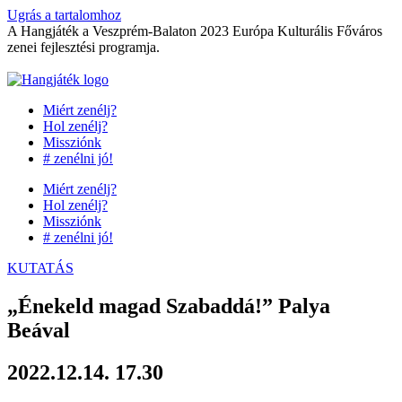
Ugrás a tartalomhoz
A Hangjáték a Veszprém-Balaton 2023 Európa Kulturális Főváros
zenei fejlesztési programja.
Miért zenélj?
Hol zenélj?
Missziónk
# zenélni jó!
Miért zenélj?
Hol zenélj?
Missziónk
# zenélni jó!
KUTATÁS
„Énekeld magad Szabaddá!” Palya
Beával
2022.12.14. 17.30