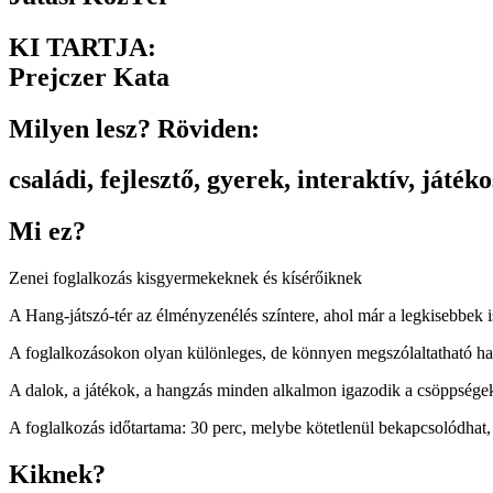
KI TARTJA:
Prejczer Kata
Milyen lesz? Röviden:
családi
,
fejlesztő
,
gyerek
,
interaktív
,
játéko
Mi ez?
Zenei foglalkozás kisgyermekeknek és kísérőiknek
A Hang-játszó-tér az élményzenélés színtere, ahol már a legkisebbek 
A foglalkozásokon olyan különleges, de könnyen megszólaltatható hang
A dalok, a játékok, a hangzás minden alkalmon igazodik a csöppségek
A foglalkozás időtartama: 30 perc, melybe kötetlenül bekapcsolódhat
Kiknek?