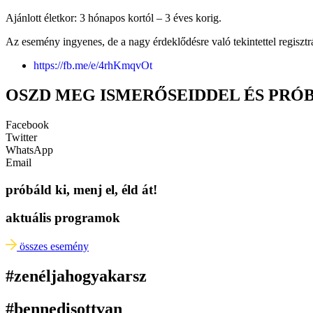
Ajánlott életkor: 3 hónapos kortól – 3 éves korig.
Az esemény ingyenes, de a nagy érdeklődésre való tekintettel regisztrác
https://fb.me/e/4rhKmqvOt
OSZD MEG ISMERŐSEIDDEL ÉS PRÓ
Facebook
Twitter
WhatsApp
Email
próbáld ki, menj el, éld át!
aktuális programok
összes esemény
#zenéljahogyakarsz
#bennedisottvan