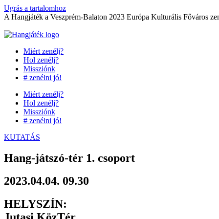
Ugrás a tartalomhoz
A Hangjáték a Veszprém-Balaton 2023 Európa Kulturális Főváros zene
Miért zenélj?
Hol zenélj?
Missziónk
# zenélni jó!
Miért zenélj?
Hol zenélj?
Missziónk
# zenélni jó!
KUTATÁS
Hang-játszó-tér 1. csoport
2023.04.04. 09.30
HELYSZÍN:
Jutasi KözTér