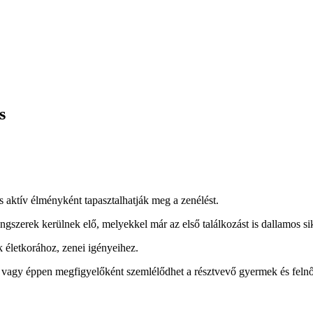
s
is aktív élményként tapasztalhatják meg a zenélést.
szerek kerülnek elő, melyekkel már az első találkozást is dallamos si
 életkorához, zenei igényeihez.
, vagy éppen megfigyelőként szemlélődhet a résztvevő gyermek és felnő