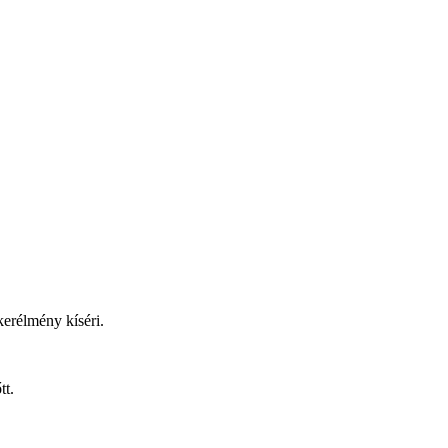
kerélmény kíséri.
tt.