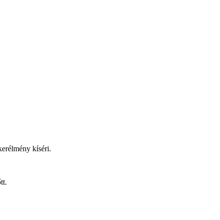
kerélmény kíséri.
tt.