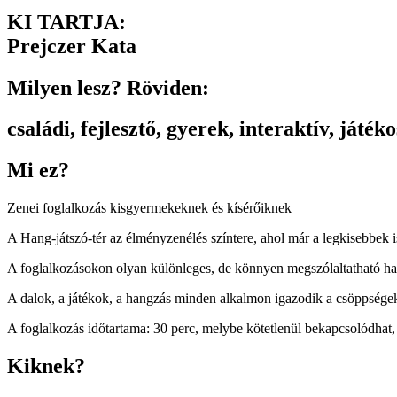
KI TARTJA:
Prejczer Kata
Milyen lesz? Röviden:
családi
,
fejlesztő
,
gyerek
,
interaktív
,
játéko
Mi ez?
Zenei foglalkozás kisgyermekeknek és kísérőiknek
A Hang-játszó-tér az élményzenélés színtere, ahol már a legkisebbek 
A foglalkozásokon olyan különleges, de könnyen megszólaltatható hang
A dalok, a játékok, a hangzás minden alkalmon igazodik a csöppségek
A foglalkozás időtartama: 30 perc, melybe kötetlenül bekapcsolódhat
Kiknek?