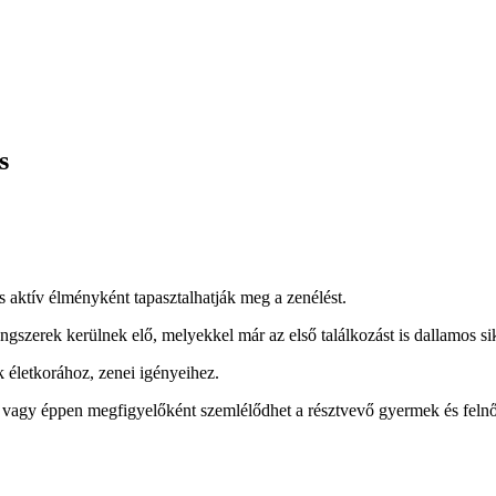
s
is aktív élményként tapasztalhatják meg a zenélést.
szerek kerülnek elő, melyekkel már az első találkozást is dallamos si
 életkorához, zenei igényeihez.
, vagy éppen megfigyelőként szemlélődhet a résztvevő gyermek és felnő