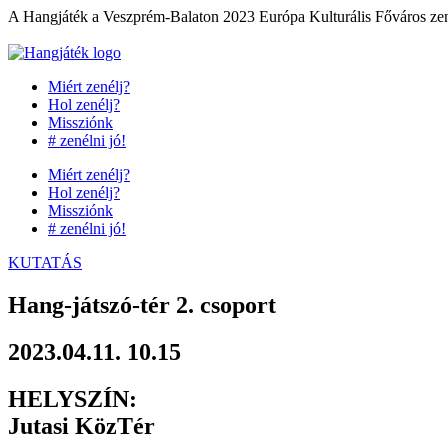
Ugrás
A Hangjáték a Veszprém-Balaton 2023 Európa Kulturális Főváros zene
a
tartalomhoz
Miért zenélj?
Hol zenélj?
Missziónk
# zenélni jó!
Miért zenélj?
Hol zenélj?
Missziónk
# zenélni jó!
KUTATÁS
Hang-játszó-tér 2. csoport
2023.04.11. 10.15
HELYSZÍN:
Jutasi KözTér