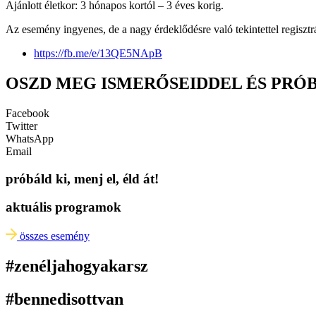
Ajánlott életkor: 3 hónapos kortól – 3 éves korig.
Az esemény ingyenes, de a nagy érdeklődésre való tekintettel regisztrác
https://fb.me/e/13QE5NApB
OSZD MEG ISMERŐSEIDDEL ÉS PRÓ
Facebook
Twitter
WhatsApp
Email
próbáld ki, menj el, éld át!
aktuális programok
összes esemény
#zenéljahogyakarsz
#bennedisottvan