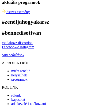
aktuális programok
összes esemény
#zenéljahogyakarsz
#bennedisottvan
csatlakozz discordon
Facebook-f
Instagram
Süti beállítások
A PROJEKTRŐL
miért zenélj?
helyszínek
programok
RÓLUNK
rólunk
kapcsolat
adatkezelési tájékoztató