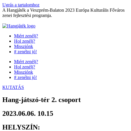
Ugrás a tartalomhoz
A Hangjáték a Veszprém-Balaton 2023 Európa Kulturális Főváros
zenei fejlesztési programja.
Miért zenélj?
Hol zenélj?
Missziónk
# zenélni jó!
Miért zenélj?
Hol zenélj?
Missziónk
# zenélni jó!
KUTATÁS
Hang-játszó-tér 2. csoport
2023.06.06. 10.15
HELYSZÍN: