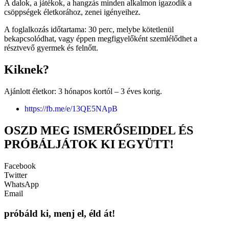
A dalok, a játékok, a hangzás minden alkalmon igazodik a
csöppségek életkorához, zenei igényeihez.
A foglalkozás időtartama: 30 perc, melybe kötetlenül
bekapcsolódhat, vagy éppen megfigyelőként szemlélődhet a
résztvevő gyermek és felnőtt.
Kiknek?
Ajánlott életkor: 3 hónapos kortól – 3 éves korig.
https://fb.me/e/13QE5NApB
OSZD MEG ISMERŐSEIDDEL ÉS
PRÓBÁLJÁTOK KI EGYÜTT!
Facebook
Twitter
WhatsApp
Email
próbáld ki, menj el, éld át!