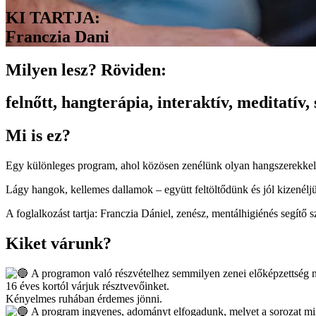
KI TARTJA:
Franczia Dani
Milyen lesz? Röviden:
felnőtt
,
hangterápia
,
interaktív
,
meditatív
,
Mi is ez?
Egy különleges program, ahol közösen zenélünk olyan hangszerekkel, 
Lágy hangok, kellemes dallamok – együtt feltöltődünk és jól kizené
A foglalkozást tartja: Franczia Dániel, zenész, mentálhigiénés segítő 
Kiket várunk?
A programon való részvételhez semmilyen zenei előképzettség n
16 éves kortól várjuk résztvevőinket.
Kényelmes ruhában érdemes jönni.
A program ingyenes, adományt elfogadunk, melyet a sorozat min