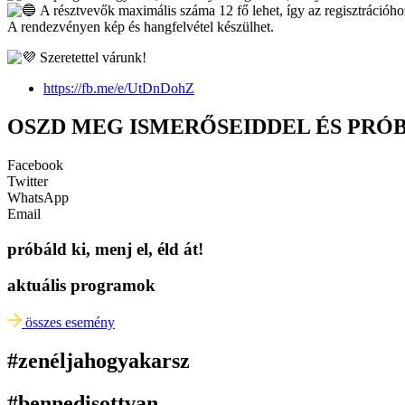
A résztvevők maximális száma 12 fő lehet, így az regisztrációho
A rendezvényen kép és hangfelvétel készülhet.
Szeretettel várunk!
https://fb.me/e/UtDnDohZ
OSZD MEG ISMERŐSEIDDEL ÉS PRÓ
Facebook
Twitter
WhatsApp
Email
próbáld ki, menj el, éld át!
aktuális programok
összes esemény
#zenéljahogyakarsz
#bennedisottvan