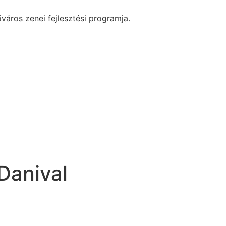
áros zenei fejlesztési programja.
Danival