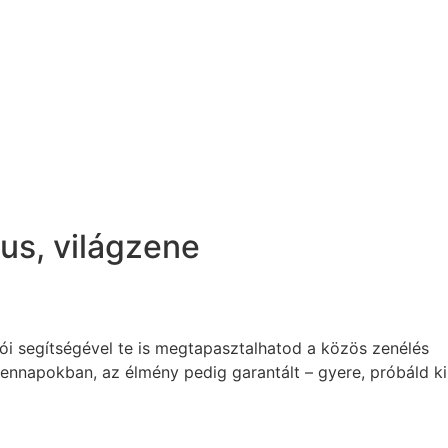
mus
,
világzene
iói segítségével te is megtapasztalhatod a közös zenélés
dennapokban, az élmény pedig garantált – gyere, próbáld ki