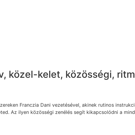
v
,
közel-kelet
,
közösségi
,
rit
zereken Franczia Dani vezetésével, akinek rutinos instrukc
eted. Az ilyen közösségi zenélés segít kikapcsolódni a min