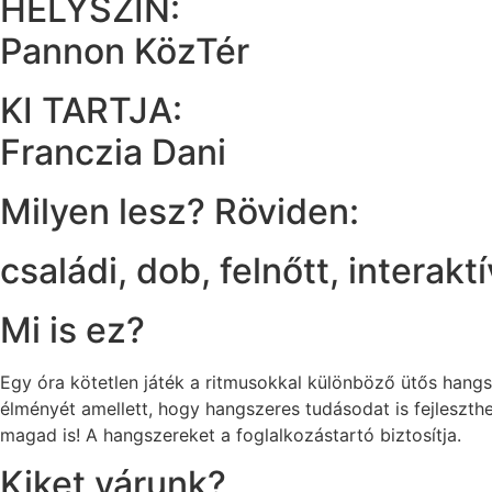
HELYSZÍN:
Pannon KözTér
KI TARTJA:
Franczia Dani
Milyen lesz? Röviden:
családi
,
dob
,
felnőtt
,
interaktí
Mi is ez?
Egy óra kötetlen játék a ritmusokkal különböző ütős hangs
élményét amellett, hogy hangszeres tudásodat is fejleszth
magad is! A hangszereket a foglalkozástartó biztosítja.
Kiket várunk?