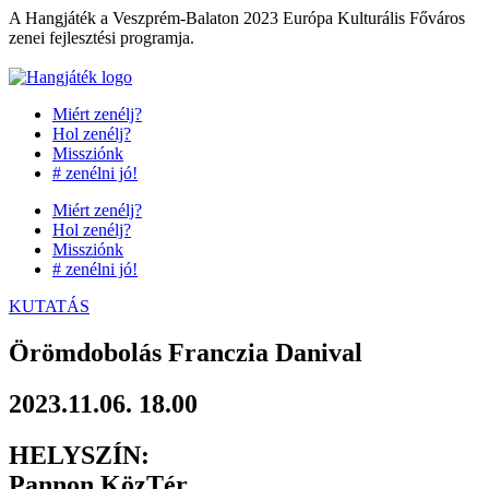
Ugrás
A Hangjáték a Veszprém-Balaton 2023 Európa Kulturális Főváros
a
zenei fejlesztési programja.
tartalomhoz
Miért zenélj?
Hol zenélj?
Missziónk
# zenélni jó!
Miért zenélj?
Hol zenélj?
Missziónk
# zenélni jó!
KUTATÁS
Örömdobolás Franczia Danival
2023.11.06. 18.00
HELYSZÍN:
Pannon KözTér