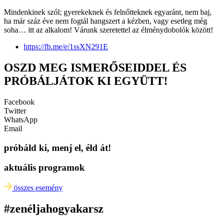
Mindenkinek szól; gyerekeknek és felnőtteknek egyaránt, nem baj,
ha már száz éve nem fogtál hangszert a kézben, vagy esetleg még
soha… itt az alkalom! Várunk szeretettel az élménydobolók között!
https://fb.me/e/1ssXN291E
OSZD MEG ISMERŐSEIDDEL ÉS
PRÓBÁLJÁTOK KI EGYÜTT!
Facebook
Twitter
WhatsApp
Email
próbáld ki, menj el, éld át!
aktuális programok
összes esemény
#zenéljahogyakarsz