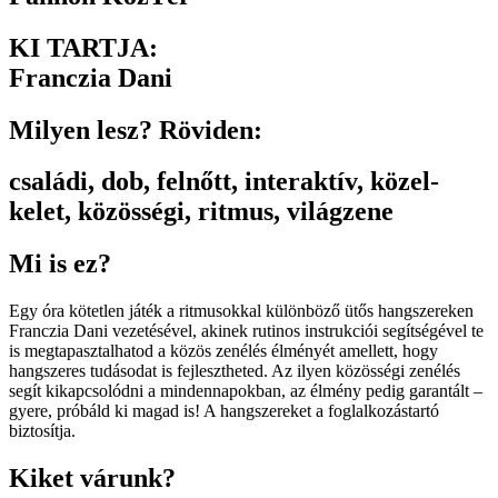
KI TARTJA:
Franczia Dani
Milyen lesz? Röviden:
családi
,
dob
,
felnőtt
,
interaktív
,
közel-
kelet
,
közösségi
,
ritmus
,
világzene
Mi is ez?
Egy óra kötetlen játék a ritmusokkal különböző ütős hangszereken
Franczia Dani vezetésével, akinek rutinos instrukciói segítségével te
is megtapasztalhatod a közös zenélés élményét amellett, hogy
hangszeres tudásodat is fejlesztheted. Az ilyen közösségi zenélés
segít kikapcsolódni a mindennapokban, az élmény pedig garantált –
gyere, próbáld ki magad is! A hangszereket a foglalkozástartó
biztosítja.
Kiket várunk?