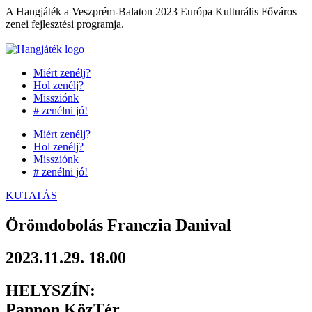
Ugrás
A Hangjáték a Veszprém-Balaton 2023 Európa Kulturális Főváros
a
zenei fejlesztési programja.
tartalomhoz
Miért zenélj?
Hol zenélj?
Missziónk
# zenélni jó!
Miért zenélj?
Hol zenélj?
Missziónk
# zenélni jó!
KUTATÁS
Örömdobolás Franczia Danival
2023.11.29. 18.00
HELYSZÍN:
Pannon KözTér