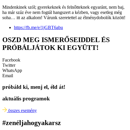
Mindenkinek szól; gyerekeknek és felnőtteknek egyaránt, nem baj,
ha már száz éve nem fogtál hangszert a kézben, vagy esetleg még
soha… itt az alkalom! Várunk szeretettel az élménydobolók között!
https://fb.me/e/1jGBT6abu
OSZD MEG ISMERŐSEIDDEL ÉS
PRÓBÁLJÁTOK KI EGYÜTT!
Facebook
Twitter
WhatsApp
Email
próbáld ki, menj el, éld át!
aktuális programok
összes esemény
#zenéljahogyakarsz