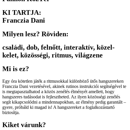
KI TARTJA:
Franczia Dani
Milyen lesz? Röviden:
családi
,
dob
,
felnőtt
,
interaktív
,
közel-
kelet
,
közösségi
,
ritmus
,
világzene
Mi is ez?
Egy óra kötetlen játék a ritmusokkal különböző ütős hangszereken
Franczia Dani vezetésével, akinek rutinos instrukciói segítségével te
is megtapasztalhatod a közös zenélés élményét amellett, hogy
hangszeres tudásodat is fejlesztheted. Az ilyen közösségi zenélés
segít kikapcsolódni a mindennapokban, az élmény pedig garantált –
gyere, próbáld ki magad is! A hangszereket a foglalkozástartó
biztosítja.
Kiket várunk?