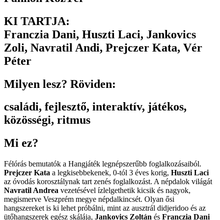
KI TARTJA:
Franczia Dani
,
Huszti Laci
,
Jankovics
Zoli
,
Navratil Andi
,
Prejczer Kata
,
Vér
Péter
Milyen lesz? Röviden:
családi
,
fejlesztő
,
interaktív
,
játékos
,
közösségi
,
ritmus
Mi ez?
Félórás bemutatók a Hangjáték legnépszerűbb foglalkozásaiból.
Prejczer Kata
a legkisebbekenek, 0-tól 3 éves korig,
Huszti Laci
az óvodás korosztálynak tart zenés foglalkozást. A népdalok világát
Navratil Andrea
vezetésével ízlelgethetik kicsik és nagyok,
megismerve Veszprém megye népdalkincsét. Olyan ősi
hangszereket is ki lehet próbálni, mint az ausztrál didjeridoo és az
ütőhangszerek egész skálája,
Jankovics Zoltán
és
Franczia Dani