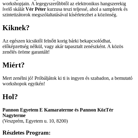
workshopjain. A legegyszerűbbtől az elektronikus hangszerekig
ívelő skálát
Vér Péter
kurzusa teszi teljessé, ahol a samplerek és
szintetizátorok megszólaltatásával kísérletezhet a közönség.
Kiknek?
Az egészen kicsiktől felnőtt korig bárki bekapcsolódhat,
előképzettség nélkül, vagy akár tapasztalt zenészként. A közös
zenélés öröme garantált!
Miért?
Mert zenélni jó! Próbáljátok ki ti is ingyen és szabadon, a bemutató
workshopok egyikén!
Hol?
Pannon Egyetem E Kamaraterme és Pannon KözTér
Nagyterme
(Veszprém, Egyetem u. 10, 8200)
Részletes Program: