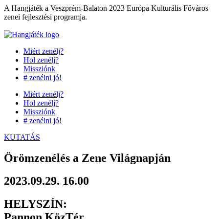
Ugrás
A Hangjáték a Veszprém-Balaton 2023 Európa Kulturális Főváros
a
zenei fejlesztési programja.
tartalomhoz
Miért zenélj?
Hol zenélj?
Missziónk
# zenélni jó!
Miért zenélj?
Hol zenélj?
Missziónk
# zenélni jó!
KUTATÁS
Örömzenélés a Zene Világnapján
2023.09.29. 16.00
HELYSZÍN:
Pannon KözTér