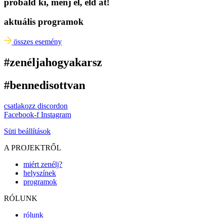
próbáld ki, menj el, éld át!
aktuális programok
összes esemény
#zenéljahogyakarsz
#bennedisottvan
csatlakozz discordon
Facebook-f
Instagram
Süti beállítások
A PROJEKTRŐL
miért zenélj?
helyszínek
programok
RÓLUNK
rólunk