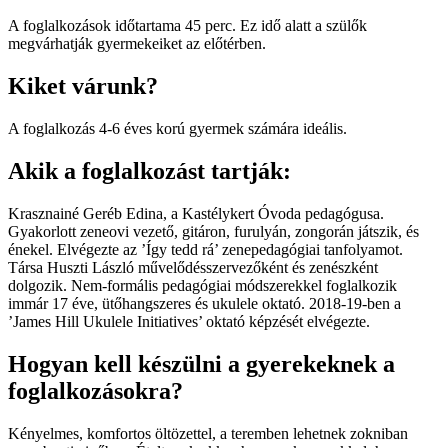
A foglalkozások időtartama 45 perc. Ez idő alatt a szülők
megvárhatják gyermekeiket az előtérben.
Kiket várunk?
A foglalkozás 4-6 éves korú gyermek számára ideális.
Akik a foglalkozást tartják:
Krasznainé Geréb Edina, a Kastélykert Óvoda pedagógusa.
Gyakorlott zeneovi vezető, gitáron, furulyán, zongorán játszik, és
énekel. Elvégezte az ’Így tedd rá’ zenepedagógiai tanfolyamot.
Társa Huszti László művelődésszervezőként és zenészként
dolgozik. Nem-formális pedagógiai módszerekkel foglalkozik
immár 17 éve, ütőhangszeres és ukulele oktató. 2018-19-ben a
’James Hill Ukulele Initiatives’ oktató képzését elvégezte.
Hogyan kell készülni a gyerekeknek a
foglalkozásokra?
Kényelmes, komfortos öltözettel, a teremben lehetnek zokniban