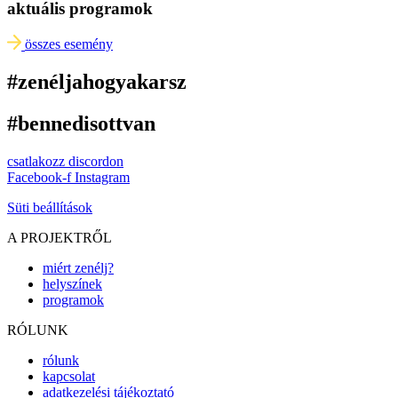
aktuális programok
összes esemény
#zenéljahogyakarsz
#bennedisottvan
csatlakozz discordon
Facebook-f
Instagram
Süti beállítások
A PROJEKTRŐL
miért zenélj?
helyszínek
programok
RÓLUNK
rólunk
kapcsolat
adatkezelési tájékoztató