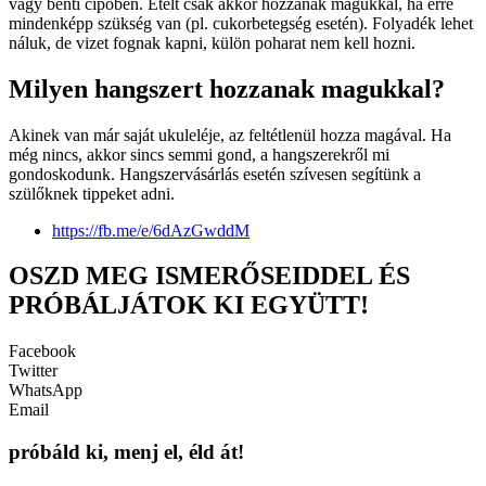
vagy benti cipőben. Ételt csak akkor hozzanak magukkal, ha erre
mindenképp szükség van (pl. cukorbetegség esetén). Folyadék lehet
náluk, de vizet fognak kapni, külön poharat nem kell hozni.
Milyen hangszert hozzanak magukkal?
Akinek van már saját ukuleléje, az feltétlenül hozza magával. Ha
még nincs, akkor sincs semmi gond, a hangszerekről mi
gondoskodunk. Hangszervásárlás esetén szívesen segítünk a
szülőknek tippeket adni.
https://fb.me/e/6dAzGwddM
OSZD MEG ISMERŐSEIDDEL ÉS
PRÓBÁLJÁTOK KI EGYÜTT!
Facebook
Twitter
WhatsApp
Email
próbáld ki, menj el, éld át!