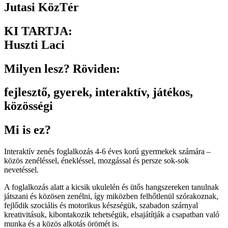
Jutasi KözTér
KI TARTJA:
Huszti Laci
Milyen lesz? Röviden:
fejlesztő
,
gyerek
,
interaktív
,
játékos
,
közösségi
Mi is ez?
Interaktív zenés foglalkozás 4-6 éves korú gyermekek számára –
közös zenéléssel, énekléssel, mozgással és persze sok-sok
nevetéssel.
A foglalkozás alatt a kicsik ukulelén és ütős hangszereken tanulnak
játszani és közösen zenélni, így miközben felhőtlenül szórakoznak,
fejlődik szociális és motorikus készségük, szabadon szárnyal
kreativitásuk, kibontakozik tehetségük, elsajátítják a csapatban való
munka és a közös alkotás örömét is.