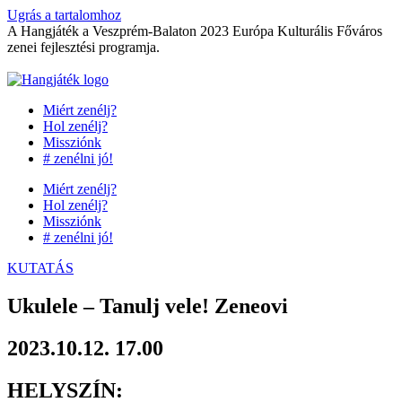
Ugrás a tartalomhoz
A Hangjáték a Veszprém-Balaton 2023 Európa Kulturális Főváros
zenei fejlesztési programja.
Miért zenélj?
Hol zenélj?
Missziónk
# zenélni jó!
Miért zenélj?
Hol zenélj?
Missziónk
# zenélni jó!
KUTATÁS
Ukulele – Tanulj vele! Zeneovi
2023.10.12. 17.00
HELYSZÍN: