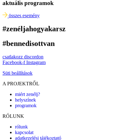
aktuális programok
összes esemény
#zenéljahogyakarsz
#bennedisottvan
csatlakozz discordon
Facebook-f
Instagram
Süti beállítások
A PROJEKTRŐL
miért zenélj?
helyszínek
programok
RÓLUNK
rólunk
kapcsolat
adatkezelési tájékoztató