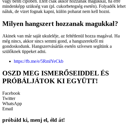
vagy benti cipőben. Ételt csak akkor hozzanak magukkal, ha erre
mindenképp szükség van (pl. cukorbetegség esetén). Folyadék lehet
náluk, de vizet fognak kapni, külön poharat nem kell hozni.
Milyen hangszert hozzanak magukkal?
Akinek van már saját ukuleléje, az feltétlenül hozza magával. Ha
még nincs, akkor sincs semmi gond, a hangszerekről mi
gondoskodunk. Hangszervásárlás esetén szívesen segítünk a
szülőknek tippeket adni.
https://fb.me/e/5RmlYeCkb
OSZD MEG ISMERŐSEIDDEL ÉS
PRÓBÁLJÁTOK KI EGYÜTT!
Facebook
Twitter
WhatsApp
Email
próbáld ki, menj el, éld át!