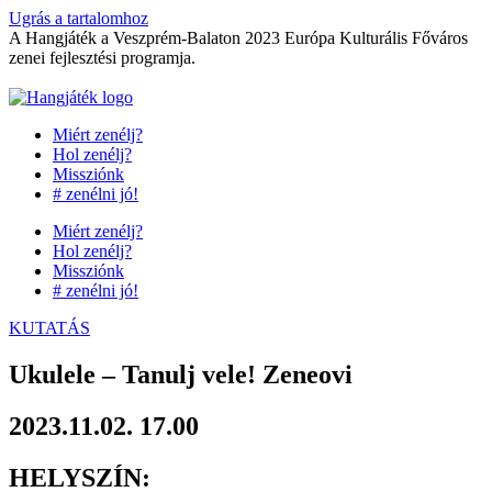
Ugrás a tartalomhoz
A Hangjáték a Veszprém-Balaton 2023 Európa Kulturális Főváros
zenei fejlesztési programja.
Miért zenélj?
Hol zenélj?
Missziónk
# zenélni jó!
Miért zenélj?
Hol zenélj?
Missziónk
# zenélni jó!
KUTATÁS
Ukulele – Tanulj vele! Zeneovi
2023.11.02. 17.00
HELYSZÍN: