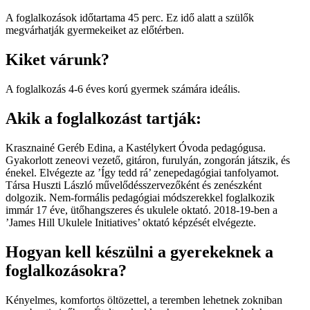
A foglalkozások időtartama 45 perc. Ez idő alatt a szülők
megvárhatják gyermekeiket az előtérben.
Kiket várunk?
A foglalkozás 4-6 éves korú gyermek számára ideális.
Akik a foglalkozást tartják:
Krasznainé Geréb Edina, a Kastélykert Óvoda pedagógusa.
Gyakorlott zeneovi vezető, gitáron, furulyán, zongorán játszik, és
énekel. Elvégezte az ’Így tedd rá’ zenepedagógiai tanfolyamot.
Társa Huszti László művelődésszervezőként és zenészként
dolgozik. Nem-formális pedagógiai módszerekkel foglalkozik
immár 17 éve, ütőhangszeres és ukulele oktató. 2018-19-ben a
’James Hill Ukulele Initiatives’ oktató képzését elvégezte.
Hogyan kell készülni a gyerekeknek a
foglalkozásokra?
Kényelmes, komfortos öltözettel, a teremben lehetnek zokniban