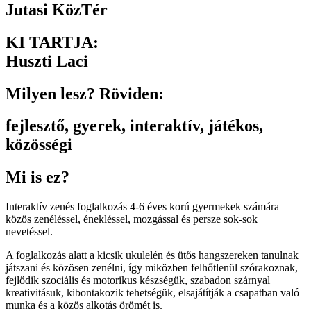
Jutasi KözTér
KI TARTJA:
Huszti Laci
Milyen lesz? Röviden:
fejlesztő
,
gyerek
,
interaktív
,
játékos
,
közösségi
Mi is ez?
Interaktív zenés foglalkozás 4-6 éves korú gyermekek számára –
közös zenéléssel, énekléssel, mozgással és persze sok-sok
nevetéssel.
A foglalkozás alatt a kicsik ukulelén és ütős hangszereken tanulnak
játszani és közösen zenélni, így miközben felhőtlenül szórakoznak,
fejlődik szociális és motorikus készségük, szabadon szárnyal
kreativitásuk, kibontakozik tehetségük, elsajátítják a csapatban való
munka és a közös alkotás örömét is.