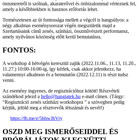
önismeretről is szólnak, akaraterővel és önbizalommal vérteznek fel,
amely a későbbiekben is hasznos erőforrás lehet.
Természetesen az út fontossága mellett a végcél is hangsúlyos: a
négy alkalmas eseménysorozat végén megszületik majd a
Szertartásaink című zenés, színházi, összművészeti performansz,
amely nyilvános közönség előtt kerül bemutatásra.
FONTOS:
A workshop 4 hétvégén keresztül zajlik (2022.11.06., 11.13, 11.20.,
11.27.) 10:00-16:00-ig, így kérlek, csak akkor jelentkezz, ha
valamennyi alkalmon és a bemutatón (2022.12.11) is részt tudsz
venni.
Az esemény ingyenes, de regisztrációhoz kötött! Részvételi
szándékod jelezd a
hello@hangjatek.hu
e-mail címen. (Tárgy:
“Regisztráció zenés színházi workshopra ” a szövegben pedig
kérjük, jelöld meg a résztvevők létszámát és nevét!)
https://fb.me/e/5hhwJhVry
OSZD MEG ISMERŐSEIDDEL ÉS
PRÓBÁLJÁTOK KI EGYÜTT!