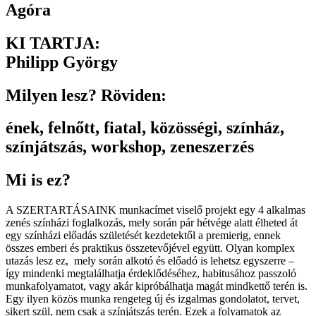
Agóra
KI TARTJA:
Philipp György
Milyen lesz? Röviden:
ének
,
felnőtt
,
fiatal
,
közösségi
,
színház
,
színjátszás
,
workshop
,
zeneszerzés
Mi is ez?
A SZERTARTÁSAINK munkacímet viselő projekt egy 4 alkalmas
zenés színházi foglalkozás, mely során pár hétvége alatt élheted át
egy színházi előadás születését kezdetektől a premierig, ennek
összes emberi és praktikus összetevőjével együtt. Olyan komplex
utazás lesz ez, mely során alkotó és előadó is lehetsz egyszerre –
így mindenki megtalálhatja érdeklődéséhez, habitusához passzoló
munkafolyamatot, vagy akár kipróbálhatja magát mindkettő terén is.
Egy ilyen közös munka rengeteg új és izgalmas gondolatot, tervet,
sikert szül, nem csak a színjátszás terén. Ezek a folyamatok az