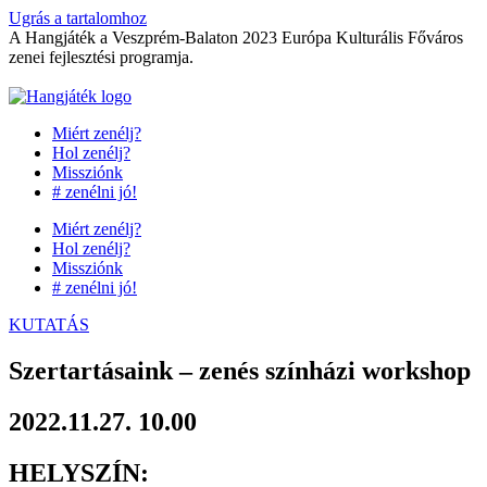
Ugrás a tartalomhoz
A Hangjáték a Veszprém-Balaton 2023 Európa Kulturális Főváros
zenei fejlesztési programja.
Miért zenélj?
Hol zenélj?
Missziónk
# zenélni jó!
Miért zenélj?
Hol zenélj?
Missziónk
# zenélni jó!
KUTATÁS
Szertartásaink – zenés színházi workshop
2022.11.27. 10.00
HELYSZÍN: