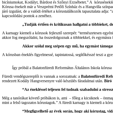
bicíniumokat, Kodályt, Bárdost és Szőnyi Erzsébetet.” A kóruséneklés 
Kórusa énekelt már a Veszprémi Petőfi Színház és a Hangvilla színpadá
járó izgulást, de a valódi értéket a kórustalálkozók tapasztalata adja
kapcsolódási pontok a zenéhez.
„Tudják értően és kritikusan hallgatni a többieket, 
A karnagy kiemeli a kórusok fejlesztő szerepét: “természetesen egyéni
akkor fog megszólalni, ha összedolgoznak a többiekkel, és egymásra 
Akkor szólal meg szépen egy mű, ha egymást támoga
A kórusban éneklés figyelmessé, tapintatossá, segítőkésszé teszi a gyer
Így próbál a Balatonfüredi Református Általános Iskola kórusa
Füredi vendégszereplői is vannak a sorozatnak: a
Balatonfüredi Refo
rendezett Kodály Hangversenyre való készülés fáradalmai után.
Bíró
“Az énekléssel teljesen fel tudnak szabadulni a stressz
Még a tanórákat követő próbákon is, ami – főleg a kicsiknek – önma
mint a felső tagozatos kórustagok.” A füredi karnagy is kiemeli a kóru
“Megfigyelhető az évek során, hogy aki kórustag, vi