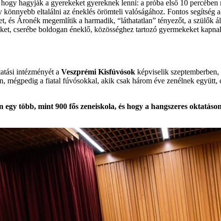
 hogy hagyják a gyerekeket gyereknek lenni: a próba első 10 percében 
gy könnyebb eltalálni az éneklés örömteli valóságához. Fontos segíts
ket, és Áronék megemlítik a harmadik, “láthatatlan” tényezőt, a szülők á
éiket, cserébe boldogan éneklő, közösséghez tartozó gyermekeket kapna
atási intézményét a
Veszprémi Kisfúvósok
képviselik szeptemberben,
, mégpedig a fiatal fúvósokkal, akik csak három éve zenélnek együtt, 
n egy több, mint 900 fős zeneiskola, és hogy a hangszeres oktatás