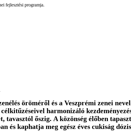
i fejlesztési programja.
n
zenélés öröméről és a Veszprémi zenei nevel
 célkitűzéseivel harmonizáló kezdeményezés
, tavasztól őszig. A közönség élőben tapaszt
n és kaphatja meg egész éves cukiság dózi