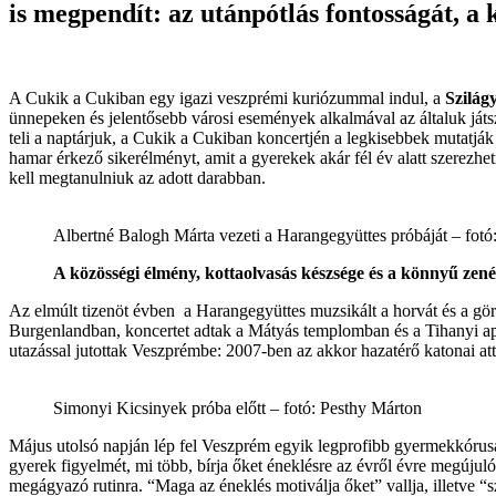
is megpendít: az utánpótlás fontosságát, a 
A Cukik a Cukiban egy igazi veszprémi kuriózummal indul, a
Szilág
ünnepeken és jelentősebb városi események alkalmával az általuk ját
teli a naptárjuk, a Cukik a Cukiban koncertjén a legkisebbek mutatják 
hamar érkező sikerélményt, amit a gyerekek akár fél év alatt szerezhe
kell megtanulniuk az adott darabban.
Albertné Balogh Márta vezeti a Harangegyüttes próbáját – fotó
A közösségi élmény, kottaolvasás készsége és a könnyű zenél
Az elmúlt tizenöt évben a Harangegyüttes muzsikált a horvát és a gö
Burgenlandban, koncertet adtak a Mátyás templomban és a Tihanyi apá
utazással jutottak Veszprémbe: 2007-ben az akkor hazatérő katonai a
Simonyi Kicsinyek próba előtt – fotó: Pesthy Márton
Május utolsó napján lép fel Veszprém egyik legprofibb gyermekkórus
gyerek figyelmét, mi több, bírja őket éneklésre az évről évre megújuló
megágyazó rutinra. “Maga az éneklés motiválja őket” vallja, illetve 