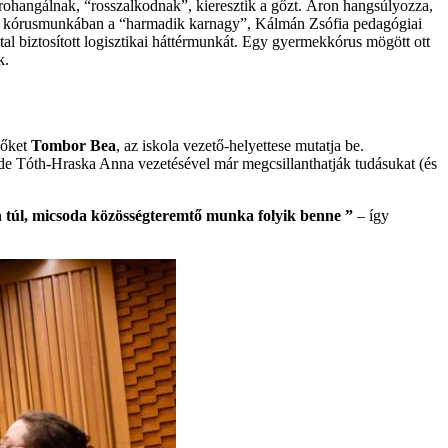
rohangálnak, “rosszalkodnak”, kieresztik a gőzt. Áron hangsúlyozza,
ég a kórusmunkában a “harmadik karnagy”, Kálmán Zsófia pedagógiai
ltal biztosított logisztikai háttérmunkát. Egy gyermekkórus mögött ott
k.
 őket
Tombor Bea
, az iskola vezető-helyettese mutatja be.
de Tóth-Hraska Anna vezetésével már megcsillanthatják tudásukat (és
on túl, micsoda közösségteremtő munka folyik benne ”
‒ így