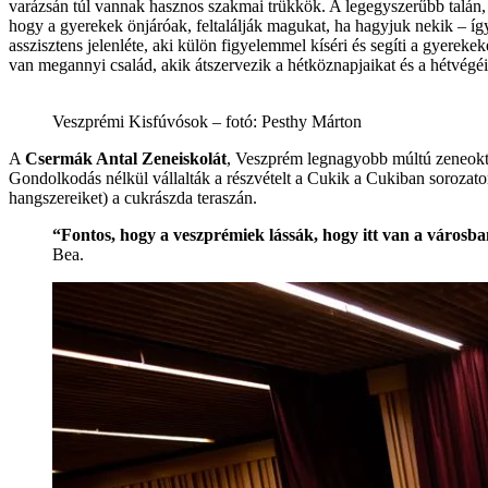
varázsán túl vannak hasznos szakmai trükkök. A legegyszerűbb talán,
hogy a gyerekek önjáróak, feltalálják magukat, ha hagyjuk nekik – í
asszisztens jelenléte, aki külön figyelemmel kíséri és segíti a gyereke
van megannyi család, akik átszervezik a hétköznapjaikat és a hétvég
Veszprémi Kisfúvósok – fotó: Pesthy Márton
A
Csermák Antal Zeneiskolát
, Veszprém legnagyobb múltú zeneokt
Gondolkodás nélkül vállalták a részvételt a
Cukik a Cukiban sorozaton
hangszereiket) a cukrászda teraszán.
“Fontos, hogy a veszprémiek lássák, hogy itt van a városba
Bea.