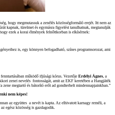
ség, hogy megmutassuk a zenélés közösségformáló erejét. Itt nem az
úrát kapnak, türelmet és egymásra figyelést tanulhatnak, megtanulják
ogy ezek a korai élmények felnőttkorban is elkísérnek:
g igényeihez is, egy könnyen befogadható, színes programsorozat, ami
fenntartásában működő ifjúsági kórus. Vezetője
Erdélyi Ágnes
, a
ekkori zenei nevelés fontosságát, amit az EKF keretében a Hangjáték
“a zene megtartó és bátorító erőt ad gondterhelt mindennapjainkban.”
senki nem képes!
nan az együttes a nevét is kapta. Az elhivatott karnagy reméli, a
e az egész közösség is gazdagodik.