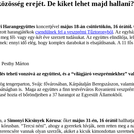
közösség erejét. De kiket lehet majd hallani?
yi Harangegyüttes
koncertjével
május 18-án csütörtökön, 16 órától.
szott harangjátékok
csendülnek fel a veszprémi Tűztoronyból
. Az egyhá
meg fél- vagy egy-két éve szerzett tudásukat. Az együttes elindítója, l
tnek: ennyi idő elég, hogy komplex darabokat is elsajátítsanak. A 11 fős
: Pesthy Márton
és teheti vonzóvá az együttest, és a “világjáró veszprémiekhez” val
rög tengerparton, Svájc fővárosában, Kárpátalján Beregszászon, valam
tságban is. Maga az együttes a finn testvérváros Rovaniemi veszprémi 
ttasé hozta el bőröndjeiben a 37 harangot az Egyesült Államokból.
a, a
Simonyi Kicsinyek Kórusa
: őket
május 31-én, 16 órától
hallhat
 kórusban. “Tercsi néni”, ahogy a gyerekek hívják, nem retten meg a nagy
“szerencsére vannak olyan szerzők, akiket a kicsik kimondottan szeret