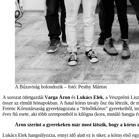
A Búzavirág bolondozik – fotó: Pesthy Márton
A sorozat ötletgazdái
Varga Áron
és
Lukács Elek
, a Veszprémi Lis
össze az elmúlt hónapokban. A fiatal kórus tavaly ősz óta létezik, de 
Ferenc Kórustársaság gyerektagozata a “felnőttkórus” gyerekeiből, is
éves fiú esete, aki több szempontból is kilógna (kora, mutáló hangja é
Áron szerint a gyerekeken már most látszik, hogy a kórus a
Lukács Elek hangsúlyozza, ennyi idő alatt ez is siker, a kórus első e