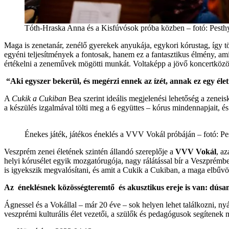
Tóth-Hraska Anna és a Kisfúvósok próba közben – fotó: Pesth
Maga is zenetanár, zenélő gyerekek anyukája, egykori kórustag, így t
egyéni teljesítmények a fontosak, hanem ez a fantasztikus élmény, am
értékelni a zeneművek mögötti munkát. Voltaképp a jövő koncertközös
“Aki egyszer bekerül, és megérzi ennek az ízét, annak ez egy é
A
Cukik a Cukiban
Bea szerint ideális megjelenési lehetőség a zeneis
a készülés izgalmával tölti meg a 6 együttes – kórus mindennapjait, 
Énekes játék, játékos éneklés a VVV Vokál próbáján – fotó: P
Veszprém zenei életének szintén állandó szereplője a
VVV Vokál
, a
helyi kórusélet egyik mozgatórugója, nagy rálátással bír a Veszprémb
is igyekszik megvalósítani, és amit a Cukik a Cukiban, a maga elbűvö
Az éneklésnek közösségteremtő és akusztikus ereje is van: dúsa
Ágnessel és a Vokállal – már 20 éve – sok helyen lehet találkozni, ny
veszprémi kulturális élet vezetői, a szülők és pedagógusok segítenek 