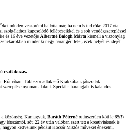
Őket minden veszprémi hallotta már, ha nem is tud róla: 2017 óta
zi szolgálathoz kapcsolódó fellépéseikkel és a sok vendégszerepléssel
elke és 16 éve vezetője
Albertné Balogh Márta
kiemeli a viszonylag
 zenekarokban mindenki négy harangért felel, ezek helyét és idejét
ó csatlakozás.
int Rómában. Többször adtak elő Krakkóban, játszottak
szereplése nyomán alakult. Speciális harangjaik is kalandos
ja a közönség. Karnagyuk,
Baráth Péterné
rutinszerűen köti le 65(!)
 létszámtól, sőt, 22 év után valóban szert tett a kreativitásnak is
nek, nagyon kedvelünk például Kocsár Miklós műveket énekelni,