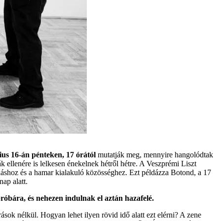
us 16-án pénteken, 17 órától
mutatják meg, mennyire hangolódtak
k ellenére is lelkesen énekelnek hétről hétre. A Veszprémi Liszt
uláshoz és a hamar kialakuló közösséghez. Ezt példázza Botond, a 17
ap alatt.
próbára, és nehezen indulnak el aztán hazafelé.
sok nélkül. Hogyan lehet ilyen rövid idő alatt ezt elérni? A zene