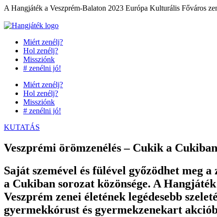
Ugrás
A Hangjáték a Veszprém-Balaton 2023 Európa Kulturális Főváros zene
a
tartalomhoz
Miért zenélj?
Hol zenélj?
Missziónk
# zenélni jó!
Miért zenélj?
Hol zenélj?
Missziónk
# zenélni jó!
KUTATÁS
Veszprémi örömzenélés – Cukik a Cukiba
Saját szemével és fülével győzödhet meg a 
a Cukiban sorozat közönsége. A Hangjáték
Veszprém zenei életének legédesebb szeletét
gyermekkórust és gyermekzenekart akcióba