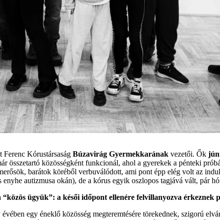
zt Ferenc Kórustársaság
Búzavirág Gyermekkarának
vezetői. Ők
júni
már összetartó közösségként funkcionál, ahol a gyerekek a pénteki próbá
merősök, barátok köréből verbuválódott, ami pont épp elég volt az ind
s enyhe autizmusa okán), de a kórus egyik oszlopos tagjává vált, pár hón
 “közös ügyük”: a késői időpont ellenére felvillanyozva érkeznek 
gy évében egy éneklő közösség megteremtésére törekednek, szigorú elvárá