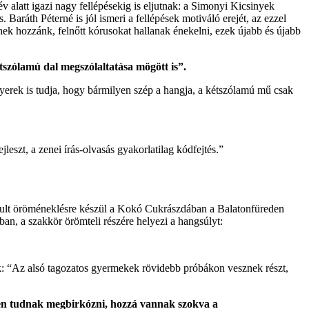
v alatt igazi nagy fellépésekig is eljutnak: a Simonyi Kicsinyek
aráth Péterné is jól ismeri a fellépések motiváló erejét, az ezzel
nnek hozzánk, felnőtt kórusokat hallanak énekelni, ezek újabb és újabb
tszólamú dal megszólaltatása mögött is”.
sgyerek is tudja, hogy bármilyen szép a hangja, a kétszólamú mű csak
leszt, a zenei írás-olvasás gyakorlatilag kódfejtés.”
dult öröméneklésre készül a Kokó Cukrászdában a Balatonfüreden
ában, a szakkör örömteli részére helyezi a hangsúlyt:
: “Az alsó tagozatos gyermekek rövidebb próbákon vesznek részt,
ben tudnak megbirkózni, hozzá vannak szokva a