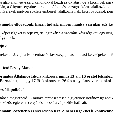
alapjaitól, egyszerű kánonokkal kezdi az oktatást, de a kicsinyek pár é
n, a Ghymes együttes produkcióiban és országos kórustalálkozókon is. B
: “a gyerekek nagyon sokféle emberrel találkozhatnak, kicsi óvodások jö
de mindig elfogadóak, hiszen tudják, milyen munka van akár egy ké
 képességeket is fejleszt, de leginkább a szociális készségeket: egy ki
figyelnek.
tjuk.
ekeket. Javítja a koncentrációs készséget, más tanulási készségeket is fej
 – fotó Pesthy Márton
rmátus Általános Iskola
kiskórusa
június 13-án, 16 órától
felszaba
 Bernadett
, aki egy 17 fős kiskórust és 26 fős nagykórust visz az iskol
es állapotból.”
gában megterhelő. A munka természetesen a gyerekek korához igazodik
s közösségteremtő erejét és hosszútávú pozitív hatásait.
dámabb, edzettebb és sikeresebb lesz. A nehézségekkel is könnyeb