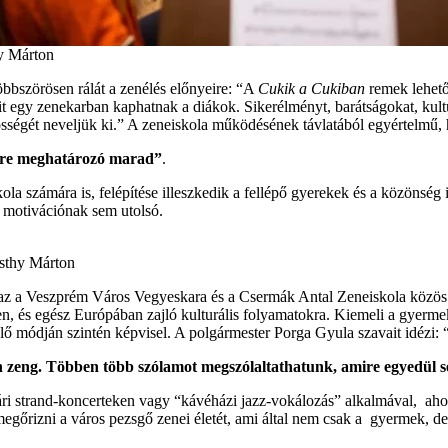
y Márton
öbbszörösen rálát a zenélés előnyeire: “A
Cukik a Cukiban
remek lehető
it egy zenekarban kaphatnak a diákok. Sikerélményt, barátságokat, kult
ségét neveljük ki.” A zeneiskola működésének távlatából egyértelmű, h
letre meghatározó marad”
.
kola számára is, felépítése illeszkedik a fellépő gyerekek és a közönsé
és motivációnak sem utolsó.
esthy Márton
zaz a Veszprém Város Vegyeskara és a Csermák Antal Zeneiskola közös 
en, és egész Európában zajló kulturális folyamatokra. Kiemeli a gyerm
lő módján szintén képvisel. A polgármester Porga Gyula szavait idézi: 
n zeng. Többen több szólamot megszólaltathatunk, amire egyedül 
ári strand-koncerteken vagy “kávéházi jazz-vokálozás” alkalmával, ahon
megőrizni a város pezsgő zenei életét, ami által nem csak a gyermek, d