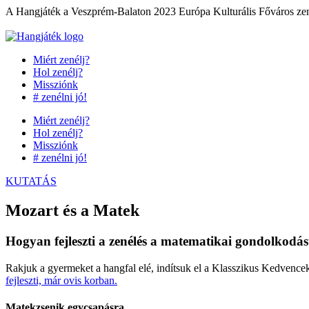
Ugrás
A Hangjáték a Veszprém-Balaton 2023 Európa Kulturális Főváros zene
a
tartalomhoz
Miért zenélj?
Hol zenélj?
Missziónk
# zenélni jó!
Miért zenélj?
Hol zenélj?
Missziónk
# zenélni jó!
KUTATÁS
Mozart és a Matek
Hogyan fejleszti a zenélés a matematikai gondolkodás
Rakjuk a gyermeket a hangfal elé, indítsuk el a Klasszikus Kedvencek
fejleszti, már ovis korban.
Matekzsenik egycsapásra