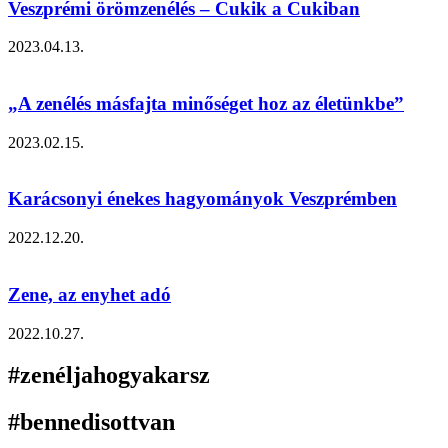
Veszprémi örömzenélés – Cukik a Cukiban
2023.04.13.
„A zenélés másfajta minőséget hoz az életünkbe”
2023.02.15.
Karácsonyi énekes hagyományok Veszprémben
2022.12.20.
Zene, az enyhet adó
2022.10.27.
#zenéljahogyakarsz
#bennedisottvan