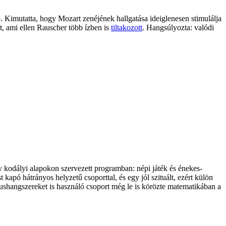
ete. Kimutatta, hogy Mozart zenéjének hallgatása ideiglenesen stimulálja
t, ami ellen Rauscher több ízben is
tiltakozott
. Hangsúlyozta: valódi
y kodályi alapokon szervezett programban: népi játék és énekes-
apó hátrányos helyzetű csoporttal, és egy jól szituált, ezért külön
mushangszereket is használó csoport még le is körözte matematikában a