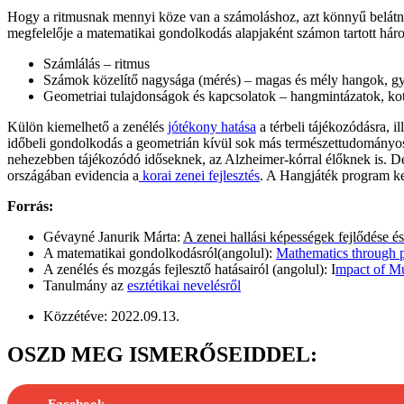
Hogy a ritmusnak mennyi köze van a számoláshoz, azt könnyű belátni, 
megfelelője a matematikai gondolkodás alapjaként számon tartott há
Számlálás – ritmus
Számok közelítő nagysága (mérés) – magas és mély hangok, gy
Geometriai tulajdonságok és kapcsolatok – hangmintázatok, ko
Külön kiemelhető a zenélés
jótékony hatása
a térbeli tájékozódásra, i
időbeli gondolkodás a geometrián kívül sok más természettudományos ter
nehezebben tájékozódó időseknek, az Alzheimer-kórral élőknek is. De
országában evidencia a
korai zenei fejlesztés
. A Hangjáték program ker
Forrás:
Gévayné Janurik Márta:
A zenei hallási képességek fejlődése é
A matematikai gondolkodásról(angolul):
Mathematics through 
A zenélés és mozgás fejlesztő hatásairól (angolul): I
mpact of M
Tanulmány az
esztétikai nevelésről
Közzétéve: 2022.09.13.
OSZD MEG ISMERŐSEIDDEL: