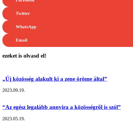
Facebook
Twitter
WhatsApp
Email
ezeket is olvasd el!
„Új közösség alakult ki a zene öröme által”
2023.09.19.
“Az egész legalább annyira a közösségről is szól”
2023.05.19.