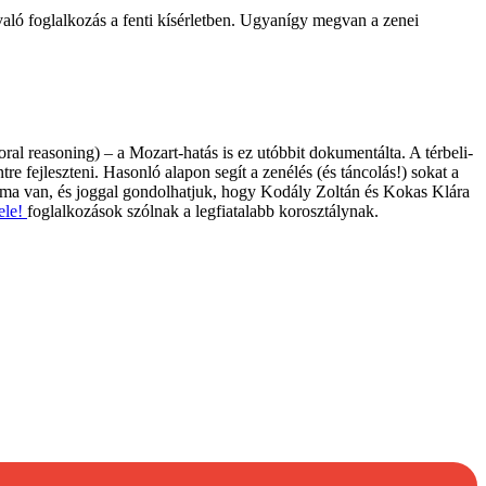
aló foglalkozás a fenti kísérletben. Ugyanígy megvan a zenei
oral reasoning) – a Mozart-hatás is ez utóbbit dokumentálta. A térbeli-
e fejleszteni. Hasonló alapon segít a zenélés (és táncolás!) sokat a
alma van, és joggal gondolhatjuk, hogy Kodály Zoltán és Kokas Klára
ele!
foglalkozások szólnak a legfiatalabb korosztálynak.