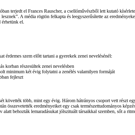
zióban terjedt el Frances Rauscher, a csellóművészből lett kutató kísérl
lesznek”. A média rögtön felkapta és leegyszerűsítette az eredményeke
 érhetünk el.
 érdemes szem előtt tartani a gyerekek zenei nevelésénél:
ás korban részesültek zenei nevelésben
solt minimum két évig folytatni a zenélés valamilyen formáját
ban fejleszt
ét követték több, mint egy évig. Három hátrányos csoport vett részt eg
tán összevetették eredményeiket egy csak természettudományos képzést k
alatt behozták lemaradásukat jólszituált társaikkal szemben, sőt a rit