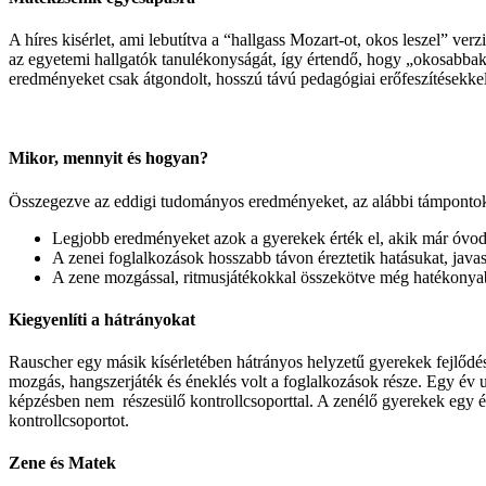
A híres kisérlet, ami lebutítva a “hallgass Mozart-ot, okos leszel” ver
az egyetemi hallgatók tanulékonyságát, így értendő, hogy „okosabbak 
eredményeket csak átgondolt, hosszú távú pedagógiai erőfeszítésekkel
Mikor, mennyit és hogyan?
Összegezve az eddigi tudományos eredményeket, az alábbi támpontokat
Legjobb eredményeket azok a gyerekek érték el, akik már óvod
A zenei foglalkozások hosszabb távon éreztetik hatásukat, java
A zene mozgással, ritmusjátékokkal összekötve még hatékonyab
Kiegyenlíti a hátrányokat
Rauscher egy másik kísérletében hátrányos helyzetű gyerekek fejlődés
mozgás, hangszerjáték és éneklés volt a foglalkozások része. Egy év u
képzésben nem részesülő kontrollcsoporttal. A zenélő gyerekek egy év 
kontrollcsoportot.
Zene és Matek