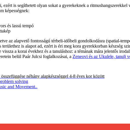
ezért is segíthetett olyan sokat a gyerekeknek a ritmushangszerekkel v
rom képességnek:
ors és lassú tempó
ttakép
lletve az alapvető fontosságú térbeli-időbeli gondolkodásra (spatial-temp
ülethez is alapot ad, ezért is éri meg kora gyerekkorban készség szintr
 vissza a korai évekhez és a tanuláshoz: a témának mára jelentős irod
etein belül Paár Julcsi foglalkozásai, a
Zeneovi és az Ukulele, tanulj v
s összefüggése néhány alapkészséggel 4-8 éves kor között
problem solving
usic and Movement..