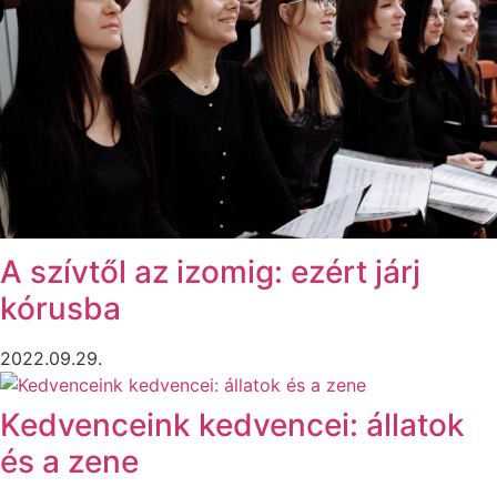
A szívtől az izomig: ezért járj
kórusba
2022.09.29.
Kedvenceink kedvencei: állatok
és a zene